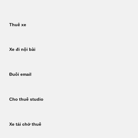
Bỏ
qua
nội
Thuê xe
dung
Xe đi nội bài
Đuôi email
Cho thuê studio
Xe tải chở thuê