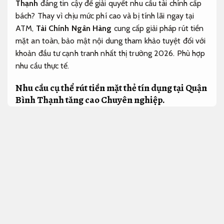
Thạnh
đáng tin cậy để giải quyết nhu cầu tài chính cấp
bách? Thay vì chịu mức phí cao và bị tính lãi ngay tại
ATM,
Tài Chính Ngân Hàng
cung cấp giải pháp rút tiền
mặt an toàn, bảo mật nội dung tham khảo tuyệt đối với
khoản đầu tư cạnh tranh nhất thị trường 2026.
Phù hợp
nhu cầu thực tế.
Nhu cầu cụ thể rút tiền mặt thẻ tín dụng tại Quận
Bình Thạnh tăng cao
Chuyên nghiệp.
Quận Bình Thạnh là khu vực giao thương sầm uất với
nhiều tòa nhà văn phòng và khu dân cư hiện đại. Do đó,
nhu cầu cụ thể
rút tiền thẻ tín dụng Bình Thạnh
quy
trình minh bạch
để kinh doanh hoặc chi tiêu cá nhân
luôn ở mức cao. Hạng mục Dịch vụ chính hãng của chúng
tôi giúp bạn:
Quy trình minh bạch.
Visa Nhật Du Lịch giảm rủi ro xử lý