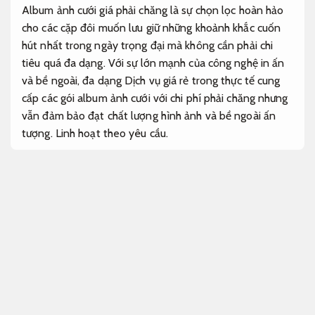
Album ảnh cưới giá phải chăng là sự chọn lọc hoàn hảo
cho các cặp đôi muốn lưu giữ những khoảnh khắc cuốn
hút nhất trong ngày trọng đại mà không cần phải chi
tiêu quá đa dạng. Với sự lớn mạnh của công nghệ in ấn
và bề ngoài, đa dạng Dịch vụ giá rẻ trong thực tế cung
cấp các gói album ảnh cưới với chi phí phải chăng nhưng
vẫn đảm bảo đạt chất lượng hình ảnh và bề ngoài ấn
tượng.
Linh hoạt theo yêu cầu.
Khi chọn lọc album ảnh cưới giá phải chăng, bạn có thể
tìm thấy đa dạng bề ngoài đa dạng từ phong cách cổ
điển đến hiện đại. Những album này thường được bề
ngoài với chất liệu bền đẹp, giúp bảo quản hình ảnh lâu
dài và không bị phai màu theo thời gian. bên cạnh đó, đa
dạng Dịch vụ giá rẻ còn cung cấp tùy chọn cá nhân hóa
như in tên cô dâu, chú rể và ngày cưới trên bìa album,