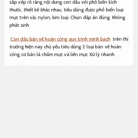
sắp xếp rõ ràng nội dung con dấu với phổ biến kích
thước, thiết kế khác nhau, tiêu dùng được phổ biến loại
mực trên vải, nylon, kim loại. Chọn đáp án đúng.
Không
phát sinh.
Con dấu bản vẽ hoàn công quy trình minh bạch
trên thị
trường hiện nay chủ yếu tiêu dùng 2 loại bản vẽ hoàn
công cơ bản là chấm mực và liền mực
Xử lý nhanh.
Khắc dấu hoàn công liền mực dấu bản vẽ
Giá
hợp lý.
Con dấu bản vẽ hoàn công
Phương án.