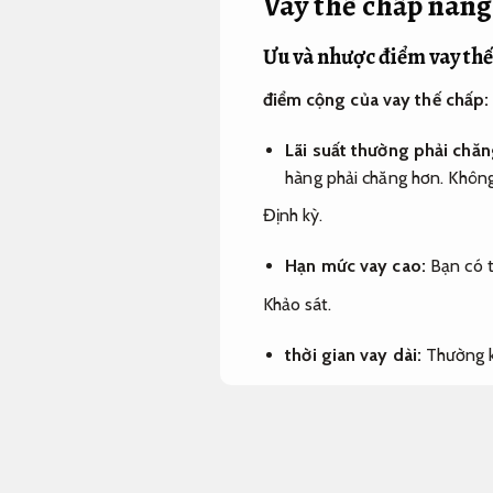
Vay thế chấp nâng
Ưu và nhược điểm vay th
điểm cộng của vay thế chấp:
Lãi suất thường phải chăn
hàng phải chăng hơn.
Không
Định kỳ.
Hạn mức vay cao:
Bạn có th
Khảo sát.
thời gian vay dài:
Thường k
Phương án.
giấy tờ đơn giản:
So với cá
Hỗ trợ.