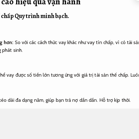
 cao hiệu quả vận hành
ế chấp
Quy trình minh bạch.
g hơn:
So với các cách thức vay khác như vay tín chấp, vì có tài s
 phát sinh.
ể vay được số tiền lớn tương ứng với giá trị tài sản thế chấp.
Luô
éo dài đa dạng năm, giúp bạn trả nợ dần dần.
Hỗ trợ kịp thời.
c loại hình vay khác.
Hỗ trợ kịp thời.