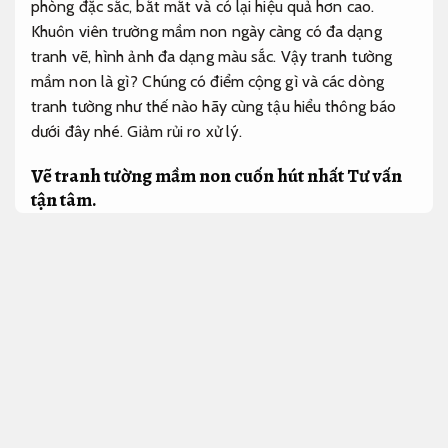
phòng đặc sắc, bắt mắt và có lại hiệu quả hơn cao.
Khuôn viên trường mầm non ngày càng có đa dạng
tranh vẽ, hình ảnh đa dạng màu sắc. Vậy tranh tường
mầm non là gì? Chúng có điểm cộng gì và các dòng
tranh tường như thế nào hãy cùng tậu hiểu thông báo
dưới đây nhé.
Giảm rủi ro xử lý.
Vẽ tranh tường mầm non cuốn hút nhất
Tư vấn
tận tâm.
Tranh tường là một cách thức trang trí phòng có ý nghĩa
nghệ thuật do họa sĩ biểu đạt. phát minh trang trí này sẽ
giúp bạn tạo buộc nên một không gian vui tươi, dễ
thương và giúp con bạn có một không gian học tập, sinh
hoạt cho hiệu quả ổn định và ý nghĩa hơn. Những bức
tranh tường này được tạo ra bằng sơn màu và vẽ lên
tường.
Luôn sẵn sàng.